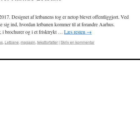
017. Designet af letbanens tog er netop blevet offentliggjort. Ved
 sig ind, hvordan letbanen kommer til at forandre Aarhus.
, i brochurer og i et frisktrykt …
Læs resten
→
us
,
Letbane
,
magasin
,
tekstforfatter
|
Skriv en kommentar