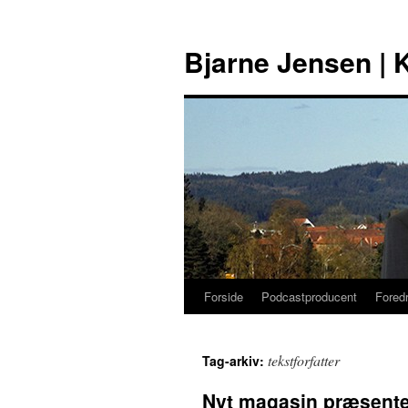
Hop
til
Bjarne Jensen |
indhold
Forside
Podcastproducent
Fored
tekstforfatter
Tag-arkiv:
Nyt magasin præsente