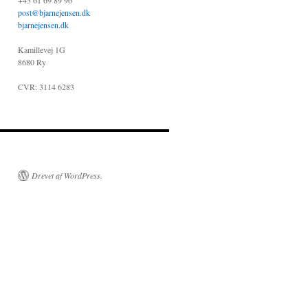
+45 61 69 89 96
post@bjarnejensen.dk
bjarnejensen.dk
Kamillevej 1G
8680 Ry
CVR: 3114 6283
Drevet af WordPress.