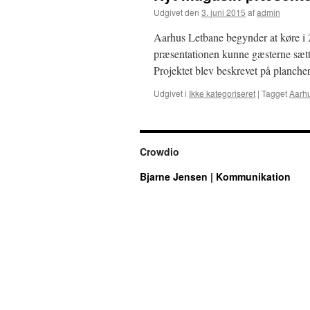
Udgivet den
3. juni 2015
af
admin
Aarhus Letbane begynder at køre i 2
præsentationen kunne gæsterne sætte
Projektet blev beskrevet på plancher
Udgivet i
Ikke kategoriseret
|
Tagget
Aarh
Crowdio
Bjarne Jensen | Kommunikation