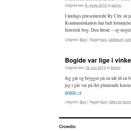
Udgivet den
8. marts 2016
af
admin
I lørdags præsenterede Ry City sit j
Kommuniskation har haft fornøjelsen 
historisk bog. Den første – og no
Udgivet i
Bog
|
Tagget
bog
,
jubilæum
,
jub
Bogide var lige i vinke
Udgivet den
18. juni 2013
af
admin
Jeg går og brygger på en idé til en b
jeg i går var på det glimrende kursu
resten
→
Udgivet i
Bog
|
Tagget
bog
|
Skriv en kom
Crowdio