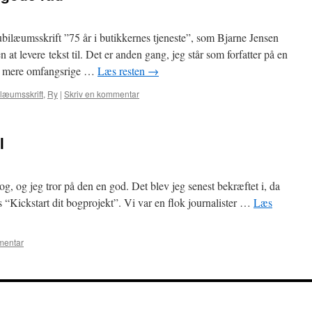
ubilæumsskrift ”75 år i butikkernes tjeneste”, som Bjarne Jensen
at levere tekst til. Det er anden gang, jeg står som forfatter på en
get mere omfangsrige …
Læs resten
→
ilæumsskrift
,
Ry
|
Skriv en kommentar
l
og, og jeg tror på den en god. Det blev jeg senest bekræftet i, da
s “Kickstart dit bogprojekt”. Vi var en flok journalister …
Læs
mentar